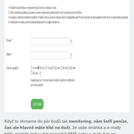
Když to shrneme do pár bodů tak
monitoring, vám šetří peníze,
čas ale hlavně máte klid na duši
, že vaše stránka a e-maily
běží, protože jsme vám neposlali SMS nebo e-mail. A to na