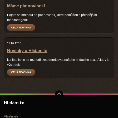
Máme pár novinek!
Pojďte se mrknout na pár novinek, které pomůžou s přesnějším
monitoringem!
CELÁ NOVINKA
19.07.2018
Novinky u Hlidam.to
Na léto jsme se rozhodli zmodernizovat našeho hlídacího psa...A tady je
výsledek.
CELÁ NOVINKA
↑
Hlídám to
Vlastnosti