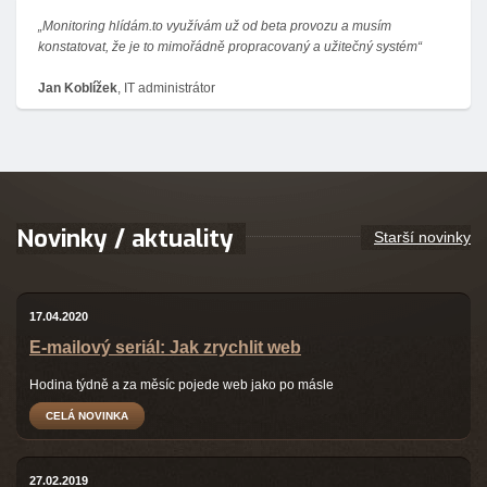
„Monitoring hlídám.to využívám už od beta provozu a musím
konstatovat, že je to mimořádně propracovaný a užitečný systém“
Jan Koblížek
, IT administrátor
Novinky / aktuality
Starší novinky
17.04.2020
E-mailový seriál: Jak zrychlit web
Hodina týdně a za měsíc pojede web jako po másle
CELÁ NOVINKA
27.02.2019