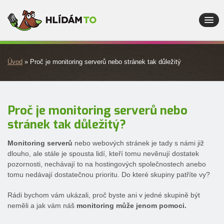
HLÍDÁM
TO
Úvod
Úvod
» Proč je monitoring serverů nebo stránek tak důležitý
O nás
Vlastnosti
Proč je monitoring serverů nebo
Ceník
stránek tak důležitý?
Kontakt
Monitoring serverů
nebo webových stránek je tady s námi již
Přihlášení
dlouho, ale stále je spousta lidí, kteří tomu nevěnují dostatek
pozornosti, nechávají to na hostingových společnostech anebo
Registrace
tomu nedávají dostatečnou prioritu. Do které skupiny patříte vy?
Rádi bychom vám ukázali, proč byste ani v jedné skupině být
neměli a jak vám náš
monitoring může jenom pomoci.