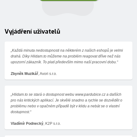
Vyjádření uživatelů
„Každá minuta nedostupnosti na některém z našich eshopů je velmi
drahá. Díky Hlidam.to můžeme na problém reagovat dříve než nás
upozorní zákazník. To platí především mimo naší pracovní dobu.“
Zbyněk Muzikář
, Avori s.r.o.
„Hlidam.to se stará o dostupnost webu www.pardubice.cz a dalších
pro nás kritických aplikací. Je skvělé snadno a rychle se dozvědět o
problému nebo v opačném případě být v klidu a nebát se o vlastní
dostupnost.
“
Vladímír Podnecký
, K2P s.r.o.