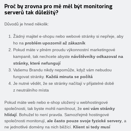
Proč by zrovna pro mě měl být
monitoring
serverů
tak důležitý?
Důvodů je hned několik:
Žádný majitel e-shopu nebo webové stránky si nepřeje, aby
ho na
problém upozornil až zákazník
Pokud máte v plném proudu výkonnostní marketingové
kampaně, tak nechcete abyste
návštěvníky odkazoval na
stránky, které nefungují
Vašemu Brandu nikdy nepomůže, když vám nebudou
fungovat stránky.
Každá minuta se počítá
Je nutné vědět, že se stránky načítají v přijatelné době
z neutrálního místa
Pokud máte web nebo e-shop uložený u webhostingové
společnosti, tak byste mohli namítnout, že
oni vám stránky
hlídají
. Bohužel to není pravda. Samozřejmě hostingové
společnosti monitorují,
ale často pouze svoje fyzické servery
, a
ne jednotlivé domény na nich běžící.
Klient si tedy musí