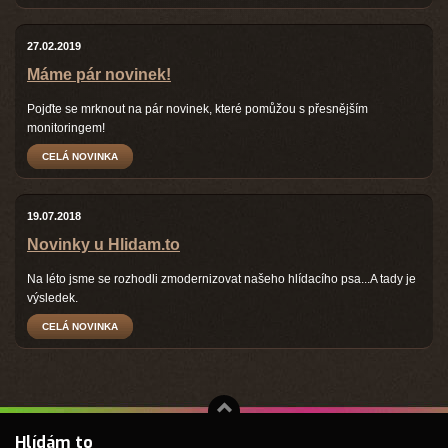
27.02.2019
Máme pár novinek!
Pojďte se mrknout na pár novinek, které pomůžou s přesnějším
monitoringem!
CELÁ NOVINKA
19.07.2018
Novinky u Hlidam.to
Na léto jsme se rozhodli zmodernizovat našeho hlídacího psa...A tady je
výsledek.
CELÁ NOVINKA
↑
Hlídám to