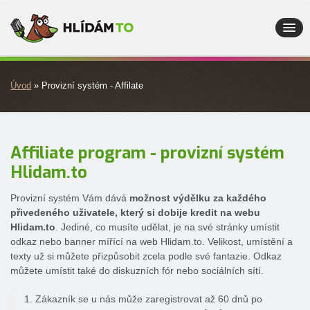
HLÍDÁM
TO
Úvod
Úvod
» Provizní systém - Affilate
O nás
Vlastnosti
Affiliate program - provizní systém
Ceník
Hlidam.to
Kontakt
Provizní systém Vám dává
možnost výdělku za každého
Přihlášení
přivedeného uživatele, který si dobije kredit na webu
Hlidam.to
. Jediné, co musíte udělat, je na své stránky umístit
Registrace
odkaz nebo banner mířící na web Hlidam.to. Velikost, umístění a
texty už si můžete přizpůsobit zcela podle své fantazie. Odkaz
můžete umístit také do diskuzních fór nebo sociálních sítí.
1. Zákazník se u nás může zaregistrovat až 60 dnů po