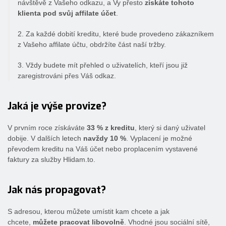
návštěvě z Vašeho odkazu, a Vy přesto
získáte tohoto
klienta pod svůj affilate účet
.
2. Za každé dobití kreditu, které bude provedeno zákazníkem
z Vašeho affilate účtu, obdržíte část naší tržby.
3. Vždy budete mít přehled o uživatelích, kteří jsou již
zaregistrováni přes Váš odkaz.
Jaká je výše provize?
V prvním roce získáváte
33 % z kreditu
, který si daný uživatel
dobije. V dalších letech
navždy 10 %
. Vyplacení je možné
převodem kreditu na Váš účet nebo proplacením vystavené
faktury za služby Hlidam.to.
Jak nás propagovat?
S adresou, kterou můžete umístit kam chcete a jak
chcete,
můžete pracovat libovolně
. Vhodné jsou sociální sítě,